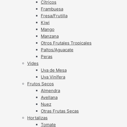
Cítricos
Frambuesa
Fresa/Frutilla
Kiwi
Mango
Manzana
Otros Frutales Tropicales
Paltos/Aguacate
Peras
Vides
Uva de Mesa
Uva Vinífera
Frutos Secos
Almendra
Avellana
Nuez
Otras Frutas Secas
Hortalizas
Tomate