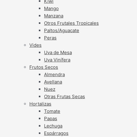
Kiwi
Mango
Manzana
Otros Frutales Tropicales
Paltos/Aguacate
Peras
Vides
Uva de Mesa
Uva Vinífera
Frutos Secos
Almendra
Avellana
Nuez
Otras Frutas Secas
Hortalizas
Tomate
Papas
Lechuga
Espárragos