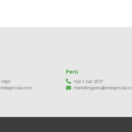
Perú
1 0550
(+51) 1 242 3677
redagricola.com
marketingperu@redagricola.