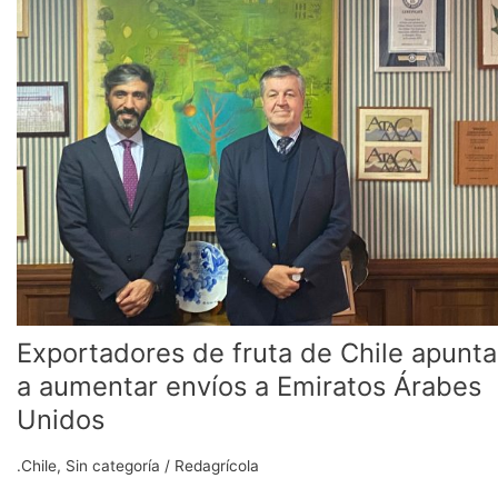
fruta
de
Chile
apuntan
a
aumentar
envíos
a
Emiratos
Árabes
Unidos
Exportadores de fruta de Chile apunt
a aumentar envíos a Emiratos Árabes
Unidos
.Chile
,
Sin categoría
/
Redagrícola