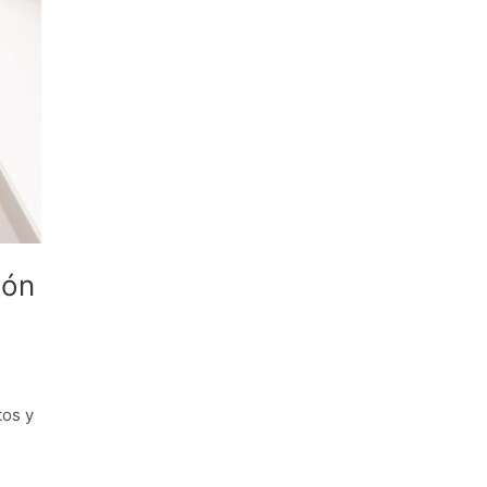
ión
tos y