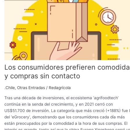
prefieren
comodidad
y
compras
sin
contacto
Los consumidores prefieren comodid
y compras sin contacto
.Chile
,
Otras Entradas
/
Redagrícola
Tras una década de inversiones, el ecosistema ‘agrifoodtech’
continúa en la senda del crecimiento, y en 2021 cerró con
US$51.700 de inversión. La categoría que más creció (+188%) fue 
del ‘eGrocery’, demostrando que los consumidores cada día más
están preocupados por la comodidad a la hora de sus compras. El
interés es grande, tanto así que la china Furong Xingsheng cerró u