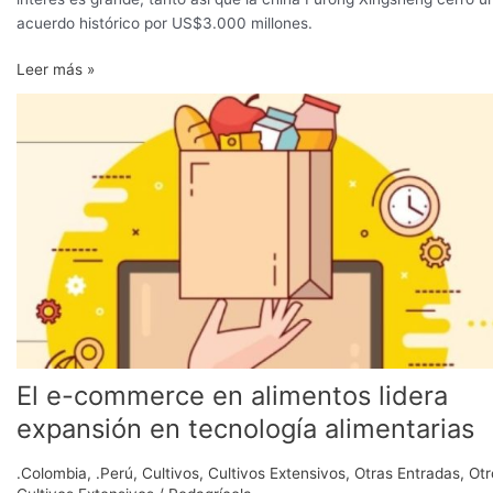
acuerdo histórico por US$3.000 millones.
Leer más »
El
e-
commerce
en
alimentos
lidera
expansión
en
tecnología
alimentarias
El e-commerce en alimentos lidera
expansión en tecnología alimentarias
.Colombia
,
.Perú
,
Cultivos
,
Cultivos Extensivos
,
Otras Entradas
,
Otr