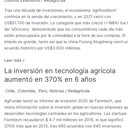
Cultivos Extensivos
/
Redagrícola
Tras una década de inversiones, el ecosistema ‘agrifoodtech’
continúa en la senda del crecimiento, y en 2021 cerró con
US$51.700 de inversión. La categoría que más creció (+188%) fue 
del ‘eGrocery’, demostrando que los consumidores cada día más
están preocupados por la comodidad a la hora de sus compras. El
interés es grande, tanto así que la china Furong Xingsheng cerró u
acuerdo histórico por US$3.000 millones.
Leer más »
La inversión en tecnología agrícola
La
inversión
aumentó en 370% en 6 años
en
tecnología
.Chile
,
.Colombia
,
.Perú
,
Noticias
/
Redagrícola
agrícola
aumentó
AgFunder lanzó su informe de inversión 2020 de Farmtech, que
en
reúne información sobre la inversión global en nuevas empresas q
370%
desarrollan tecnologías centradas en los agricultores. Las startups
en
Farmtech recaudaron $ 4.7 mil millones en 2019, lo que significó
6
370% más que en 2013, tras 695 acuerdos con 940 inversores