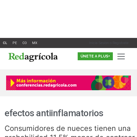
Ir
al
contenido
Inicia Sesión o Registrate
ÚNETE A PLUS+
efectos antiinflamatorios
Consumidores de nueces tienen una
Consumidores
de