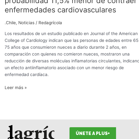
probabilidad 11,5% menor de contraer
nueces
enfermedades cardiovasculares
tienen
una
.Chile
,
Noticias
/
Redagrícola
probabilidad
11,5%
Los resultados de un estudio publicado en Journal of the American
menor
College of Cardiology indican que las personas de edades entre 65
de
75 años que consumieron nueces a diario durante 2 años, en
contraer
comparación con quienes no comieron nueces, mostraron una
enfermedades
reducción de diversas moléculas inflamatorias circulantes, indican
cardiovasculares
un efecto antiinflamatorio asociado con un menor riesgo de
enfermedad cardíaca.
Leer más »
ÚNETE A PLUS+