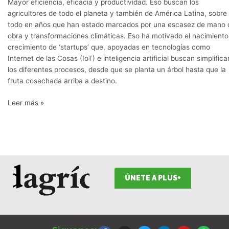
Mayor eficiencia, eficacia y productividad. Eso buscan los
agricultores de todo el planeta y también de América Latina, sobre
todo en años que han estado marcados por una escasez de mano 
obra y transformaciones climáticas. Eso ha motivado el nacimiento
crecimiento de ‘startups’ que, apoyadas en tecnologías como
Internet de las Cosas (IoT) e inteligencia artificial buscan simplifica
los diferentes procesos, desde que se planta un árbol hasta que la
fruta cosechada arriba a destino.
Leer más »
ÚNETE A PLUS+
F
I
T
L
Y
S
a
n
w
i
o
p