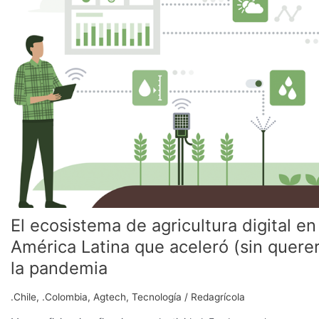
de
agricultura
digital
en
América
Latina
que
aceleró
(sin
querer)
la
pandemia
El ecosistema de agricultura digital en
América Latina que aceleró (sin querer
la pandemia
.Chile
,
.Colombia
,
Agtech
,
Tecnología
/
Redagrícola