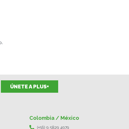
o.
ÚNETE A PLUS+
Colombia / México
(+56) 9 5829 4979