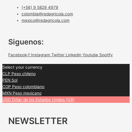
(+56) 9 5829 4979
colombia@redagricola.com
mexico@redagricola.com
Siguenos:
Facebook-f
Instagram
Twitter
Linkedin
Youtube
Spotify
Select your currency
CLP
Peso chileno
PEN
Sol
COP
Peso colombiano
MXN
Peso mexicano
USD
Dólar de los Estados Unidos (US)
NEWSLETTER