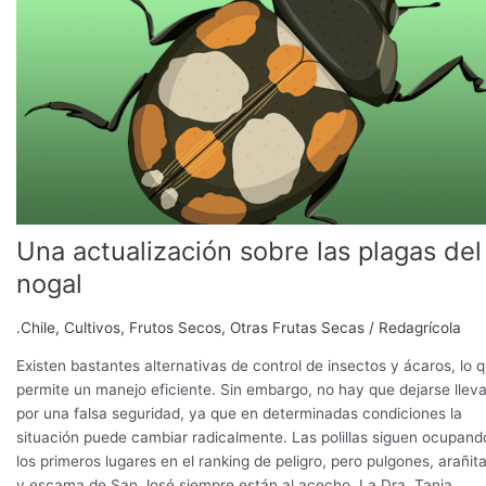
sobre
las
plagas
del
nogal
Una actualización sobre las plagas del
nogal
.Chile
,
Cultivos
,
Frutos Secos
,
Otras Frutas Secas
/
Redagrícola
Existen bastantes alternativas de control de insectos y ácaros, lo 
permite un manejo eficiente. Sin embargo, no hay que dejarse lleva
por una falsa seguridad, ya que en determinadas condiciones la
situación puede cambiar radicalmente. Las polillas siguen ocupand
los primeros lugares en el ranking de peligro, pero pulgones, arañit
y escama de San José siempre están al acecho. La Dra. Tania