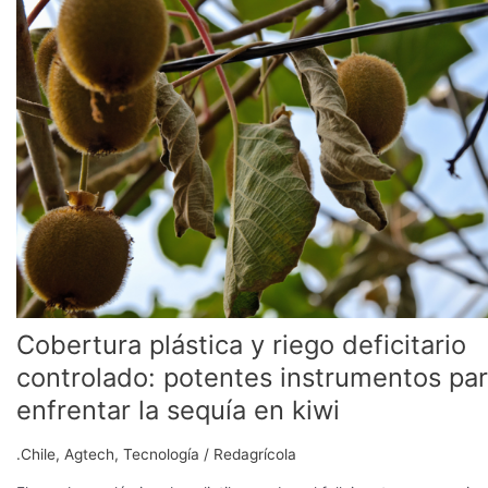
y
riego
deficitario
controlado:
potentes
instrumentos
para
enfrentar
la
sequía
en
kiwi
Cobertura plástica y riego deficitario
controlado: potentes instrumentos pa
enfrentar la sequía en kiwi
.Chile
,
Agtech
,
Tecnología
/
Redagrícola