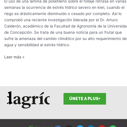
El uso de una lámina de polietileno sobre el follaje retrasa en varias
semanas la ocurrencia de estrés hídrico severo en kiwi, cuando el
riego es drásticamente disminuido o cesado por completo. Así lo
comprobó una reciente investigación liderada por el Dr. Arturo
Calderón, académico de la Facultad de Agronomía de la Universid
de Concepción. Se trata de una buena noticia para un frutal que
sufre la amenaza del cambio climático por su alto requerimiento de
agua y sensibilidad al estrés hídrico.
Leer más »
ÚNETE A PLUS+
F
I
T
L
Y
S
a
n
w
i
o
p