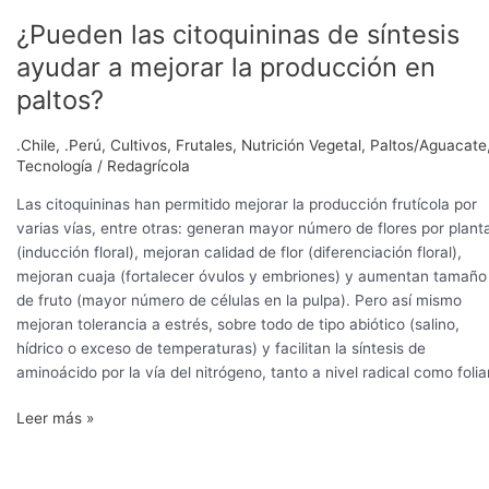
¿Pueden las citoquininas de síntesis
¿Pueden
las
ayudar a mejorar la producción en
citoquininas
paltos?
de
síntesis
.Chile
,
.Perú
,
Cultivos
,
Frutales
,
Nutrición Vegetal
,
Paltos/Aguacate
ayudar
Tecnología
/
Redagrícola
a
mejorar
Las citoquininas han permitido mejorar la producción frutícola por
la
varias vías, entre otras: generan mayor número de flores por plant
producción
(inducción floral), mejoran calidad de flor (diferenciación floral),
en
mejoran cuaja (fortalecer óvulos y embriones) y aumentan tamaño
paltos?
de fruto (mayor número de células en la pulpa). Pero así mismo
mejoran tolerancia a estrés, sobre todo de tipo abiótico (salino,
hídrico o exceso de temperaturas) y facilitan la síntesis de
aminoácido por la vía del nitrógeno, tanto a nivel radical como foliar
Leer más »