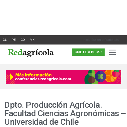
Ir
al
contenido
Inicia Sesión o Registrate
ÚNETE A PLUS+
Dpto. Producción Agrícola.
Facultad Ciencias Agronómicas –
Universidad de Chile