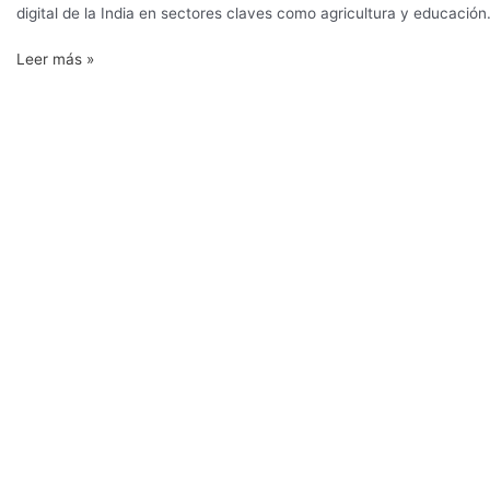
agricultura
digital de la India en sectores claves como agricultura y educación
en
Leer más »
la
India
Digital
Farming:
Donde
todos
los
grandes
quieren
estar