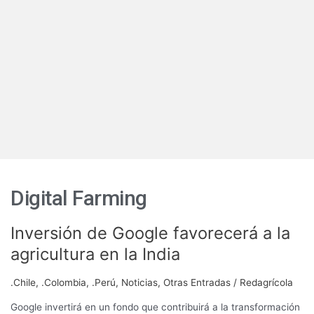
Digital Farming
Inversión de Google favorecerá a la
Inversión
de
agricultura en la India
Google
favorecerá
.Chile
,
.Colombia
,
.Perú
,
Noticias
,
Otras Entradas
/
Redagrícola
a
la
Google invertirá en un fondo que contribuirá a la transformación