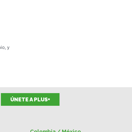
io, y
ÚNETE A PLUS+
Colombia / México