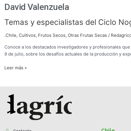
David Valenzuela
Temas
Temas y especialistas del Ciclo N
y
especialistas
.Chile
,
Cultivos
,
Frutos Secos
,
Otras Frutas Secas
/
Redagríco
del
Conoce a los destacados investigadores y profesionales que d
Ciclo
9 de julio, sobre los desafíos actuales de la producción y exp
Nogales
&
Leer más »
Almendros
Redagrícola
2020
Chile
Contacto