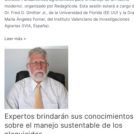
moderno’, organizado por Redagrícola. Esta sesión estará a cargo d
Dr. Fred G. Gmitter Jr., de la Universidad de Florida (EE UU) y la Dra
María Ángeles Forner, del Instituto Valenciano de Investigaciones
Agrarias (IVIA, España).
Leer más »
Expertos
brindarán
sus
conocimientos
sobre
el
manejo
sustentable
de
los
plaguicidas
Expertos brindarán sus conocimientos
sobre el manejo sustentable de los