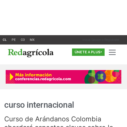
Ir
al
contenido
Inicia Sesión o Registrate
ÚNETE A PLUS+
curso internacional
Curso de Arándanos Colombia
Curso
de