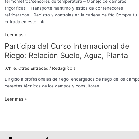
termómetros/sensores de temperatura – Manejo de cámaras
frigoríficas – Transporte marítimo y estiba de contenedores
refrigerados – Registro y controles en la cadena de frío Compra tu
entrada en este link
Leer más »
Participa del Curso Internacional de
Participa
del
Riego: Relación Suelo, Agua, Planta
Curso
Internacional
.Chile
,
Otras Entradas
/
Redagrícola
de
Riego:
Dirigido a profesionales de riego, encargados de riego de los camp
Relación
gerentes técnicos de los campos y consultores.
Suelo,
Leer más »
Agua,
Planta