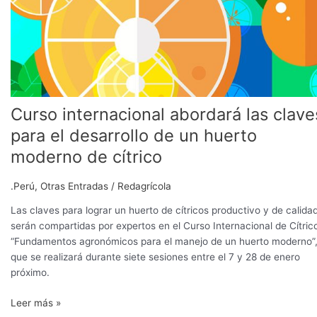
un
huerto
moderno
de
cítrico
Curso internacional abordará las clave
para el desarrollo de un huerto
moderno de cítrico
.Perú
,
Otras Entradas
/
Redagrícola
Las claves para lograr un huerto de cítricos productivo y de calida
serán compartidas por expertos en el Curso Internacional de Cítric
“Fundamentos agronómicos para el manejo de un huerto moderno”
que se realizará durante siete sesiones entre el 7 y 28 de enero
próximo.
Leer más »