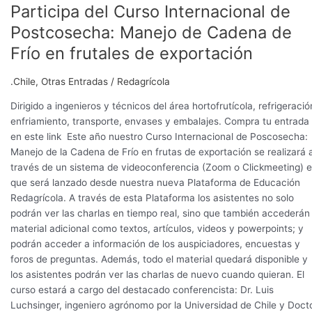
Participa del Curso Internacional de
Participa
del
Postcosecha: Manejo de Cadena de
Curso
Frío en frutales de exportación
Internacional
de
.Chile
,
Otras Entradas
/
Redagrícola
Postcosecha:
Manejo
Dirigido a ingenieros y técnicos del área hortofrutícola, refrigeració
de
enfriamiento, transporte, envases y embalajes. Compra tu entrada
Cadena
en este link Este año nuestro Curso Internacional de Poscosecha:
de
Manejo de la Cadena de Frío en frutas de exportación se realizará 
Frío
través de un sistema de videoconferencia (Zoom o Clickmeeting) e
en
que será lanzado desde nuestra nueva Plataforma de Educación
frutales
Redagrícola. A través de esta Plataforma los asistentes no solo
de
podrán ver las charlas en tiempo real, sino que también accederán
exportación
material adicional como textos, artículos, videos y powerpoints; y
podrán acceder a información de los auspiciadores, encuestas y
foros de preguntas. Además, todo el material quedará disponible y
los asistentes podrán ver las charlas de nuevo cuando quieran. El
curso estará a cargo del destacado conferencista: Dr. Luis
Luchsinger, ingeniero agrónomo por la Universidad de Chile y Doct