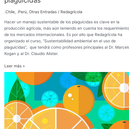
plaguicidas
.Chile
,
.Perú
,
Otras Entradas
/
Redagrícola
Hacer un manejo sustentable de los plaguicidas es clave en la
producción agrícola, más aún teniendo en cuenta los requerimient
de los mercados internacionales. Es por ello que Redagrícola ha
organizado el curso, “Sustentabilidad ambiental en el uso de
plaguicidas”, que tendrá como profesores principales al Dr. Marcel
Kogan y al Dr. Claudio Alister.
Leer más »
Curso
internacional
abordará
las
claves
para
el
desarrollo
de