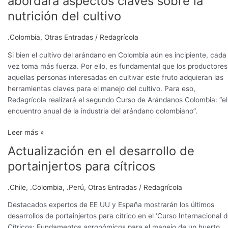
abordará aspectos claves sobre la
Arándanos
nutrición del cultivo
Colombia
abordará
.Colombia
,
Otras Entradas
/
Redagrícola
aspectos
claves
Si bien el cultivo del arándano en Colombia aún es incipiente, cada
sobre
vez toma más fuerza. Por ello, es fundamental que los productores
la
aquellas personas interesadas en cultivar este fruto adquieran las
nutrición
herramientas claves para el manejo del cultivo. Para eso,
del
Redagrícola realizará el segundo Curso de Arándanos Colombia: “el
cultivo
encuentro anual de la industria del arándano colombiano”.
Leer más »
Actualización en el desarrollo de
Actualización
en
portainjertos para cítricos
el
desarrollo
.Chile
,
.Colombia
,
.Perú
,
Otras Entradas
/
Redagrícola
de
portainjertos
Destacados expertos de EE UU y España mostrarán los últimos
para
desarrollos de portainjertos para cítrico en el ‘Curso Internacional 
cítricos
Cítricos: Fundamentos agronómicos para el manejo de un huerto