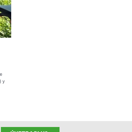
de
) y