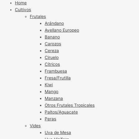
Home
Cultivos
Frutales
Arándano
Avellano Europeo
Banano
Carozos
Cereza
Ciruelo
Cítricos
Frambuesa
Fresa/Frutilla
Kiwi
Mango
Manzana
Otros Frutales Tropicales
Paltos/Aguacate
Peras
Vides
Uva de Mesa