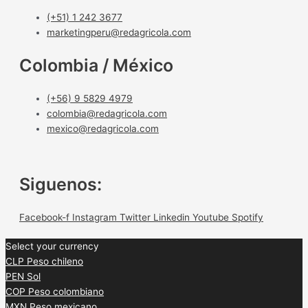
(+51) 1 242 3677
marketingperu@redagricola.com
Colombia / México
(+56) 9 5829 4979
colombia@redagricola.com
mexico@redagricola.com
Siguenos:
Facebook-f
Instagram
Twitter
Linkedin
Youtube
Spotify
Select your currency
CLP
Peso chileno
PEN
Sol
COP
Peso colombiano
MXN
Peso mexicano