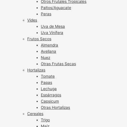
Otros Frutales Tropicales
Paltos/Aguacate
Peras
Vides
Uva de Mesa
Uva Vinífera
Frutos Secos
Almendra
Avellana
Nuez
Otras Frutas Secas
Hortalizas
Tomate
Papas
Lechuga
Espárragos
Capsicum
Otras Hortalizas
Cereales
Trigo
Maíz