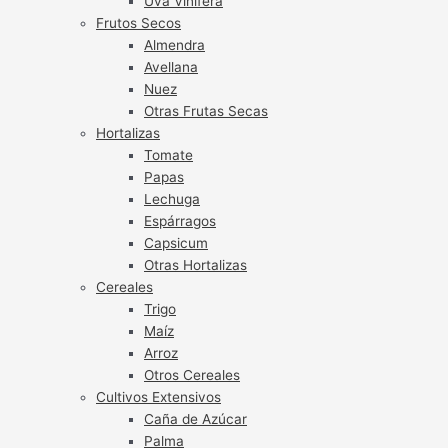
Uva Vinífera
Frutos Secos
Almendra
Avellana
Nuez
Otras Frutas Secas
Hortalizas
Tomate
Papas
Lechuga
Espárragos
Capsicum
Otras Hortalizas
Cereales
Trigo
Maíz
Arroz
Otros Cereales
Cultivos Extensivos
Caña de Azúcar
Palma