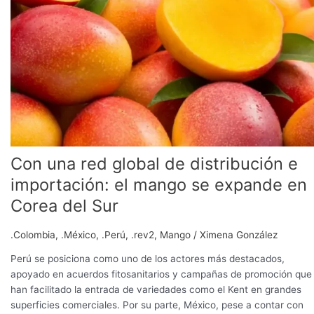
red
global
de
distribución
e
importación:
el
mango
se
expande
Con una red global de distribución e
en
Corea
importación: el mango se expande en
del
Corea del Sur
Sur
.Colombia
,
.México
,
.Perú
,
.rev2
,
Mango
/
Ximena González
Perú se posiciona como uno de los actores más destacados,
apoyado en acuerdos fitosanitarios y campañas de promoción que
han facilitado la entrada de variedades como el Kent en grandes
superficies comerciales. Por su parte, México, pese a contar con