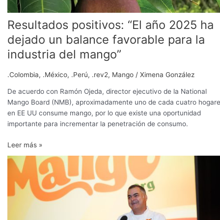
mango”
Resultados positivos: “El año 2025 ha
dejado un balance favorable para la
industria del mango”
.Colombia
,
.México
,
.Perú
,
.rev2
,
Mango
/
Ximena González
De acuerdo con Ramón Ojeda, director ejecutivo de la National
Mango Board (NMB), aproximadamente uno de cada cuatro hogar
en EE UU consume mango, por lo que existe una oportunidad
importante para incrementar la penetración de consumo.
Leer más »
La
industria
del
mango
continuará
con