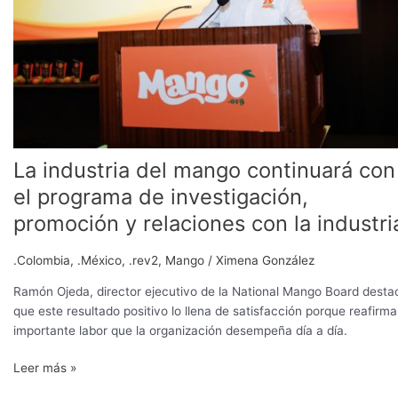
el
programa
de
investigación,
promoción
y
relaciones
con
La industria del mango continuará con
la
industria
el programa de investigación,
promoción y relaciones con la industri
.Colombia
,
.México
,
.rev2
,
Mango
/
Ximena González
Ramón Ojeda, director ejecutivo de la National Mango Board desta
que este resultado positivo lo llena de satisfacción porque reafirma
importante labor que la organización desempeña día a día.
Leer más »