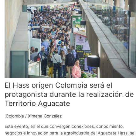
origen
Colombia
será
el
protagonista
durante
la
realización
de
Territorio
Aguacate
El Hass origen Colombia será el
protagonista durante la realización de
Territorio Aguacate
.Colombia
/
Ximena González
Este evento, en el que convergen conexiones, conocimiento,
negocios e innovación para la agroindustria del Aguacate Hass, se