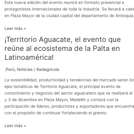
Esta nueva edición del evento reunirá en formato presencial a
protagonistas internacionales de toda la industria. Se llevará a cab
en Plaza Mayor de la ciudad capital del departamento de Antioquia
Leer más »
¡Territorio Aguacate, el evento que
¡Territorio
Aguacate,
reúne al ecosistema de la Palta en
el
Latinoamérica!
evento
que
.Perú
,
Noticias
/
Redagrícola
reúne
al
La sostenibilidad, productividad y tendencias del mercado serán lo
ecosistema
ejes temáticos de Territorio Aguacate, el principal evento de
de
conocimiento y negocios del sector aguacatero que se realizará el
la
y 3 de diciembre en Plaza Mayor, Medellín y contará con la
Palta
participación de líderes, productores y exportadores que encuentr
en
con el propósito de continuar fortaleciendo el gremio.
Latinoamérica!
Leer más »