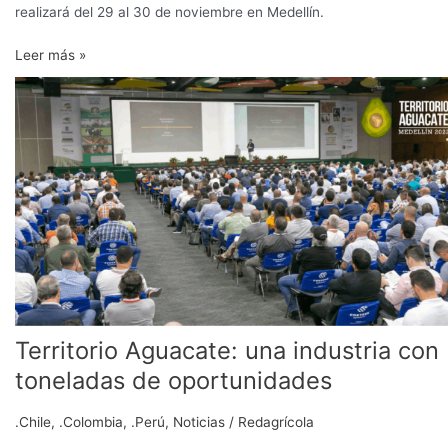
realizará del 29 al 30 de noviembre en Medellín.
Leer más »
Territorio
Aguacate:
una
industria
con
toneladas
de
oportunidades
Territorio Aguacate: una industria con
toneladas de oportunidades
.Chile
,
.Colombia
,
.Perú
,
Noticias
/
Redagrícola