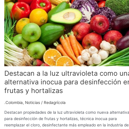
luz
ultravioleta
como
una
alternativa
inocua
para
desinfección
en
frutas
y
Destacan a la luz ultravioleta como un
hortalizas
alternativa inocua para desinfección e
frutas y hortalizas
.Colombia
,
Noticias
/
Redagrícola
Destacan propiedades de la luz ultravioleta como nueva alternativ
para desinfección de frutas y hortalizas, técnica inocua para
reemplazar el cloro, desinfectante más empleado en la industria de