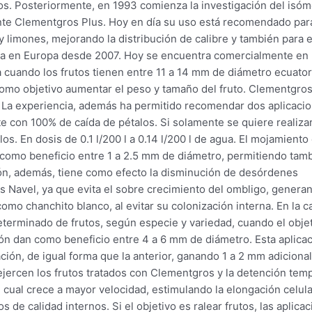
utos. Posteriormente, en 1993 comienza la investigación del isó
ente Clementgros Plus. Hoy en día su uso está recomendado par
 limones, mejorando la distribución de calibre y también para e
trada en Europa desde 2007. Hoy se encuentra comercialmente en
a cuando los frutos tienen entre 11 a 14 mm de diámetro ecuator
ra como objetivo aumentar el peso y tamaño del fruto. Clementgro
. La experiencia, además ha permitido recomendar dos aplicaci
te con 100% de caída de pétalos. Si solamente se quiere realiza
os. En dosis de 0.1 l/200 l a 0.14 l/200 l de agua. El mojamiento
an como beneficio entre 1 a 2.5 mm de diámetro, permitiendo tam
ión, además, tiene como efecto la disminución de desórdenes
as Navel, ya que evita el sobre crecimiento del ombligo, genera
omo chanchito blanco, al evitar su colonización interna. En la c
 determinado de frutos, según especie y variedad, cuando el obje
ión dan como beneficio entre 4 a 6 mm de diámetro. Esta aplica
ción, de igual forma que la anterior, ganando 1 a 2 mm adicional
ejercen los frutos tratados con Clementgros y la detención tem
l cual crece a mayor velocidad, estimulando la elongación celula
s de calidad internos. Si el objetivo es ralear frutos, las aplica