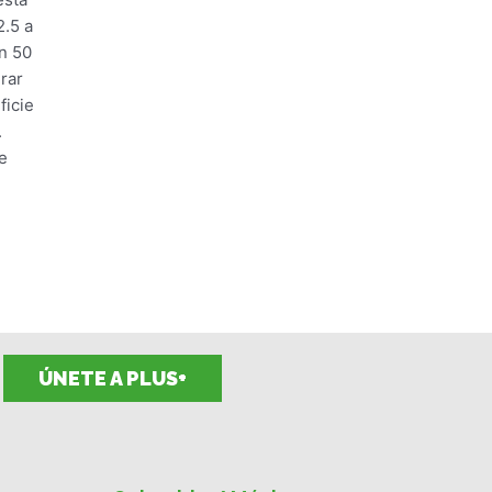
2.5 a
n 50
rar
ficie
.
e
ÚNETE A PLUS+