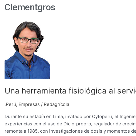
Clementgros
Una
herramienta
fisiológica
al
servicio
de
los
cítricos
peruanos
Una herramienta fisiológica al servi
.Perú
,
Empresas
/
Redagrícola
Durante su estadía en Lima, invitado por Cytoperu, el Inge
experiencias con el uso de Diclorprop-p, regulador de crecim
remonta a 1985, con investigaciones de dosis y momentos de a