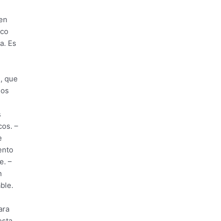
 en
rco
a. Es
, que
los
s
cos. –
e
ento
e. –
n
ble.
ara
esta