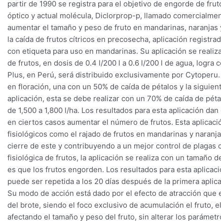
partir de 1990 se registra para el objetivo de engorde de fr
óptico y actual molécula, Diclorprop-p, llamado comercialm
aumentar el tamaño y peso de fruto en mandarinas, naranjas y
la caída de frutos cítricos en precosecha, aplicación regis
con etiqueta para uso en mandarinas. Su aplicación se realiz
de frutos, en dosis de 0.4 l/200 l a 0.6 l/200 l de agua, log
Plus, en Perú, será distribuido exclusivamente por Cytoperu
en floración, una con un 50% de caída de pétalos y la siguien
aplicación, esta se debe realizar con un 70% de caída de pétal
de 1,500 a 1,800 l/ha. Los resultados para esta aplicación d
en ciertos casos aumentar el número de frutos. Esta aplicac
fisiológicos como el rajado de frutos en mandarinas y naranj
cierre de este y contribuyendo a un mejor control de plagas c
fisiológica de frutos, la aplicación se realiza con un tamaño
es que los frutos engorden. Los resultados para esta aplicac
puede ser repetida a los 20 días después de la primera aplica
Su modo de acción está dado por el efecto de atracción que 
del brote, siendo el foco exclusivo de acumulación el fruto, e
afectando el tamaño y peso del fruto, sin alterar los parámetro