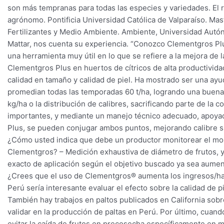
son más tempranas para todas las especies y variedades. El r
agrónomo. Pontificia Universidad Católica de Valparaíso. Mast
Fertilizantes y Medio Ambiente. Ambiente, Universidad Autóno
Mattar, nos cuenta su experiencia. “Conozco Clementgros Plus
una herramienta muy útil en lo que se refiere a la mejora de la 
Clementgros Plus en huertos de cítricos de alta productivida
calidad en tamaño y calidad de piel. Ha mostrado ser una ay
promedian todas las temporadas 60 t/ha, logrando una buena d
kg/ha o la distribución de calibres, sacrificando parte de la
importantes, y mediante un manejo técnico adecuado, apoya
Plus, se pueden conjugar ambos puntos, mejorando calibre sin
¿Cómo usted indica que debe un productor monitorear el mo
Clementgros? – Medición exhaustiva de diámetro de frutos, ya
exacto de aplicación según el objetivo buscado ya sea aument
¿Crees que el uso de Clementgros® aumenta los ingresos/ha r
Perú sería interesante evaluar el efecto sobre la calidad de pi
También hay trabajos en paltos publicados en California sobre
validar en la producción de paltas en Perú. Por último, cuando
evitar la caída de frutos en precosecha específicamente en m