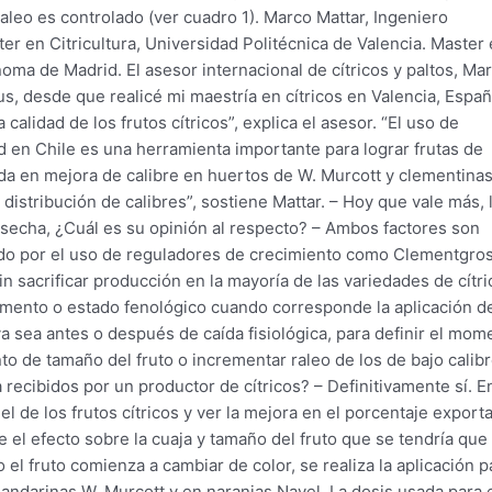
aleo es controlado (ver cuadro 1). Marco Mattar, Ingeniero
er en Citricultura, Universidad Politécnica de Valencia. Master
ma de Madrid. El asesor internacional de cítricos y paltos, Ma
, desde que realicé mi maestría en cítricos en Valencia, Españ
calidad de los frutos cítricos”, explica el asesor. “El uso de
d en Chile es una herramienta importante para lograr frutas de
uda en mejora de calibre en huertos de W. Murcott y clementinas
istribución de calibres”, sostiene Mattar. – Hoy que vale más, 
 cosecha, ¿Cuál es su opinión al respecto? – Ambos factores son
do por el uso de reguladores de crecimiento como Clementgro
 sacrificar producción en la mayoría de las variedades de cítri
mento o estado fenológico cuando corresponde la aplicación d
 sea antes o después de caída fisiológica, para definir el mom
o de tamaño del fruto o incrementar raleo de los de bajo calibr
ecibidos por un productor de cítricos? – Definitivamente sí. E
el de los frutos cítricos y ver la mejora en el porcentaje exporta
 el efecto sobre la cuaja y tamaño del fruto que se tendría que
 el fruto comienza a cambiar de color, se realiza la aplicación p
andarinas W. Murcott y en naranjas Navel. La dosis usada para 