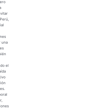
mero
a
vitar
 Perú,
ial
s
ones
r una
 es
bién
ndo el
aída
tivo
ción
es.
poral
r,
ciones