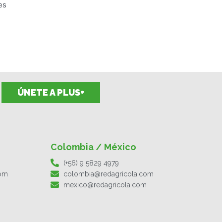
es
.
ÚNETE A PLUS+
Colombia / México
(+56) 9 5829 4979
com
colombia@redagricola.com
mexico@redagricola.com