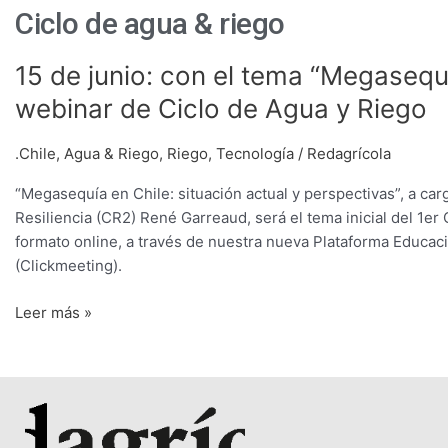
Ciclo de agua & riego
15
15 de junio: con el tema “Megasequ
de
webinar de Ciclo de Agua y Riego
junio:
con
.Chile
,
Agua & Riego
,
Riego
,
Tecnología
/
Redagrícola
el
tema
“Megasequía en Chile: situación actual y perspectivas”, a car
“Megasequía”
Resiliencia (CR2) René Garreaud, será el tema inicial del 1er
René
formato online, a través de nuestra nueva Plataforma Educaci
Garreaud
(Clickmeeting).
inaugurará
el
Leer más »
webinar
de
Ciclo
de
Agua