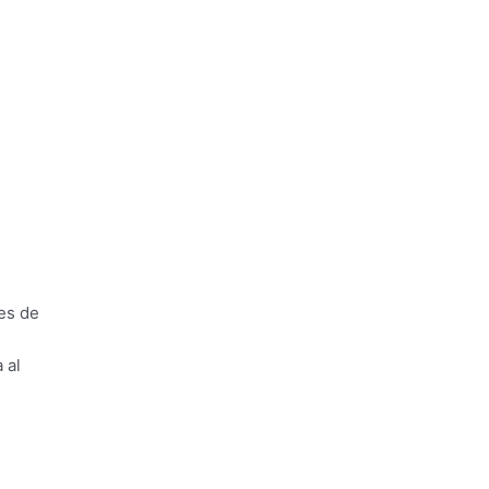
res de
 al