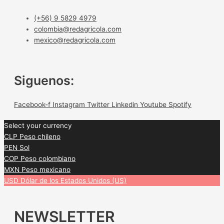
(+56) 9 5829 4979
colombia@redagricola.com
mexico@redagricola.com
Siguenos:
Facebook-f
Instagram
Twitter
Linkedin
Youtube
Spotify
Select your currency
CLP
Peso chileno
PEN
Sol
COP
Peso colombiano
MXN
Peso mexicano
USD
Dólar de los Estados Unidos (US)
NEWSLETTER