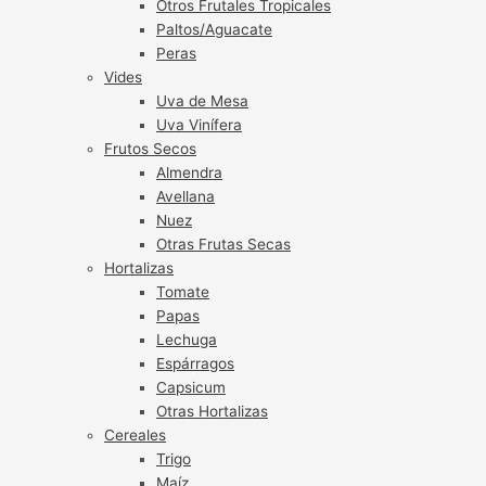
Otros Frutales Tropicales
Paltos/Aguacate
Peras
Vides
Uva de Mesa
Uva Vinífera
Frutos Secos
Almendra
Avellana
Nuez
Otras Frutas Secas
Hortalizas
Tomate
Papas
Lechuga
Espárragos
Capsicum
Otras Hortalizas
Cereales
Trigo
Maíz