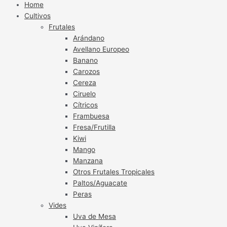
Home
Cultivos
Frutales
Arándano
Avellano Europeo
Banano
Carozos
Cereza
Ciruelo
Cítricos
Frambuesa
Fresa/Frutilla
Kiwi
Mango
Manzana
Otros Frutales Tropicales
Paltos/Aguacate
Peras
Vides
Uva de Mesa