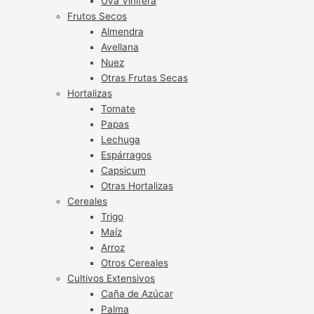
Uva Vinífera
Frutos Secos
Almendra
Avellana
Nuez
Otras Frutas Secas
Hortalizas
Tomate
Papas
Lechuga
Espárragos
Capsicum
Otras Hortalizas
Cereales
Trigo
Maíz
Arroz
Otros Cereales
Cultivos Extensivos
Caña de Azúcar
Palma