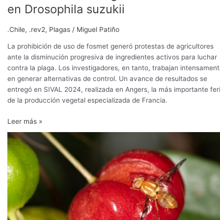
en Drosophila suzukii
.Chile
,
.rev2
,
Plagas
/
Miguel Patiño
La prohibición de uso de fosmet generó protestas de agricultores
ante la disminución progresiva de ingredientes activos para luchar
contra la plaga. Los investigadores, en tanto, trabajan intensamen
en generar alternativas de control. Un avance de resultados se
entregó en SIVAL 2024, realizada en Angers, la más importante fer
de la producción vegetal especializada de Francia.
Leer más »
Chile
comenzó
campaña
de
erradicación
de
la
mosca