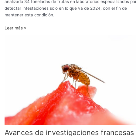
analizado 34 toneladas de frutas en laboratorios especializados pa
detectar infestaciones solo en lo que va de 2024, con el fin de
mantener esta condición.
Leer más »
Avances
de
investigaciones
francesas
en
Drosophila
suzukii
Avances de investigaciones francesas