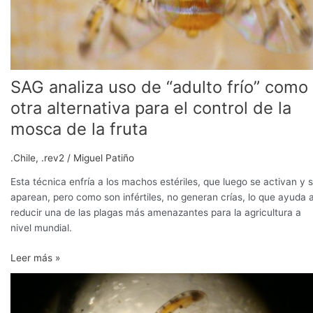
control
de
la
mosca
de
SAG analiza uso de “adulto frío” como
la
fruta
otra alternativa para el control de la
mosca de la fruta
.Chile
,
.rev2
/
Miguel Patiño
Esta técnica enfría a los machos estériles, que luego se activan y 
aparean, pero como son infértiles, no generan crías, lo que ayuda 
reducir una de las plagas más amenazantes para la agricultura a
nivel mundial.
Leer más »
SAG
intensifica
despliegue