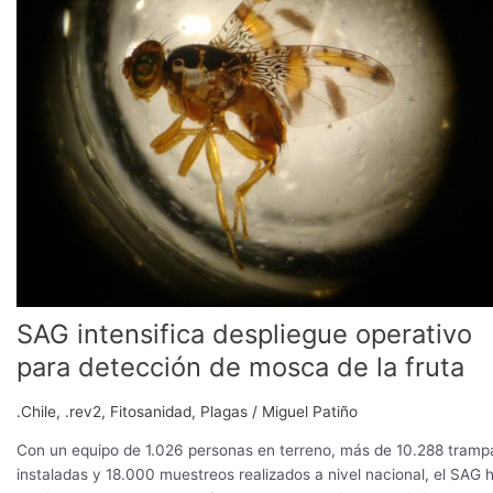
operativo
para
detección
de
mosca
de
la
fruta
SAG intensifica despliegue operativo
para detección de mosca de la fruta
.Chile
,
.rev2
,
Fitosanidad
,
Plagas
/
Miguel Patiño
Con un equipo de 1.026 personas en terreno, más de 10.288 tramp
instaladas y 18.000 muestreos realizados a nivel nacional, el SAG 