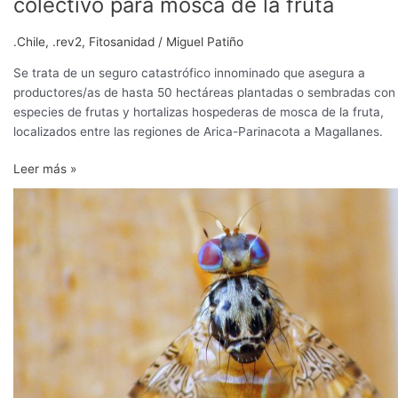
colectivo para mosca de la fruta
.Chile
,
.rev2
,
Fitosanidad
/
Miguel Patiño
Se trata de un seguro catastrófico innominado que asegura a
productores/as de hasta 50 hectáreas plantadas o sembradas con
especies de frutas y hortalizas hospederas de mosca de la fruta,
localizados entre las regiones de Arica-Parinacota a Magallanes.
Leer más »
SAG
analiza
uso
de
“adulto
frío”
como
otra
alternativa
para
el