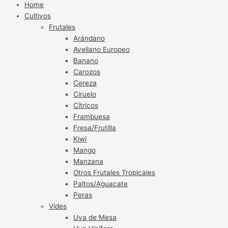
Home
Cultivos
Frutales
Arándano
Avellano Europeo
Banano
Carozos
Cereza
Ciruelo
Cítricos
Frambuesa
Fresa/Frutilla
Kiwi
Mango
Manzana
Otros Frutales Tropicales
Paltos/Aguacate
Peras
Vides
Uva de Mesa