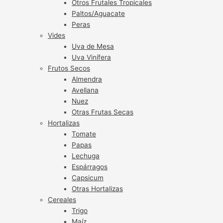
Otros Frutales Tropicales
Paltos/Aguacate
Peras
Vides
Uva de Mesa
Uva Vinífera
Frutos Secos
Almendra
Avellana
Nuez
Otras Frutas Secas
Hortalizas
Tomate
Papas
Lechuga
Espárragos
Capsicum
Otras Hortalizas
Cereales
Trigo
Maíz