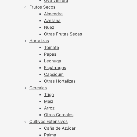
Uva Vinífera
Frutos Secos
Almendra
Avellana
Nuez
Otras Frutas Secas
Hortalizas
Tomate
Papas
Lechuga
Espárragos
Capsicum
Otras Hortalizas
Cereales
Trigo
Maíz
Arroz
Otros Cereales
Cultivos Extensivos
Caña de Azúcar
Palma