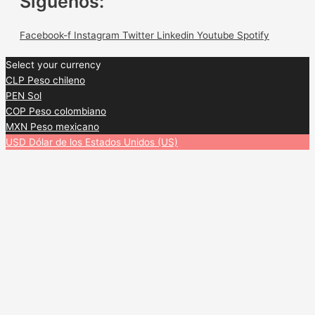
Siguenos:
Facebook-f
Instagram
Twitter
Linkedin
Youtube
Spotify
Select your currency
CLP
Peso chileno
PEN
Sol
COP
Peso colombiano
MXN
Peso mexicano
USD
Dólar de los Estados Unidos (US)