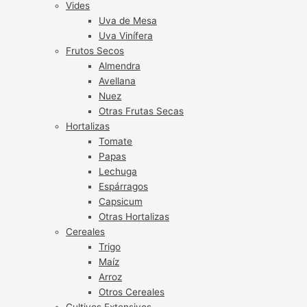
Vides
Uva de Mesa
Uva Vinífera
Frutos Secos
Almendra
Avellana
Nuez
Otras Frutas Secas
Hortalizas
Tomate
Papas
Lechuga
Espárragos
Capsicum
Otras Hortalizas
Cereales
Trigo
Maíz
Arroz
Otros Cereales
Cultivos Extensivos