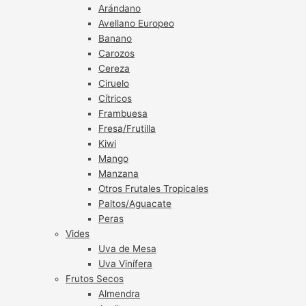
Arándano
Avellano Europeo
Banano
Carozos
Cereza
Ciruelo
Cítricos
Frambuesa
Fresa/Frutilla
Kiwi
Mango
Manzana
Otros Frutales Tropicales
Paltos/Aguacate
Peras
Vides
Uva de Mesa
Uva Vinífera
Frutos Secos
Almendra