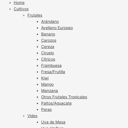
Home
Cultivos
Frutales
Arándano
Avellano Europeo
Banano
Carozos
Cereza
Ciruelo
Cítricos
Frambuesa
Fresa/Frutilla
Kiwi
Mango
Manzana
Otros Frutales Tropicales
Paltos/Aguacate
Peras
Vides
Uva de Mesa