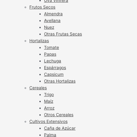
Uva Vinífera
Frutos Secos
Almendra
Avellana
Nuez
Otras Frutas Secas
Hortalizas
Tomate
Papas
Lechuga
Espárragos
Capsicum
Otras Hortalizas
Cereales
Trigo
Maíz
Arroz
Otros Cereales
Cultivos Extensivos
Caña de Azúcar
Palma