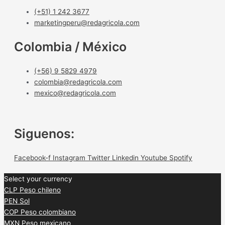
(+51) 1 242 3677
marketingperu@redagricola.com
Colombia / México
(+56) 9 5829 4979
colombia@redagricola.com
mexico@redagricola.com
Siguenos:
Facebook-f
Instagram
Twitter
Linkedin
Youtube
Spotify
Select your currency
CLP
Peso chileno
PEN
Sol
COP
Peso colombiano
MXN
Peso mexicano