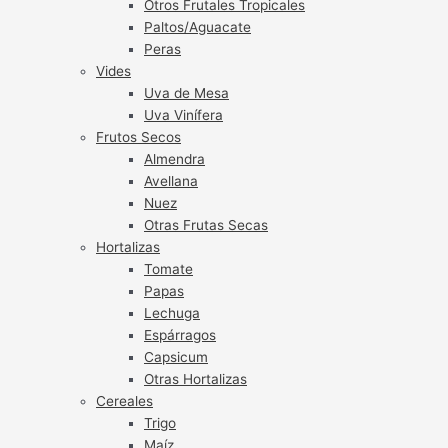
Otros Frutales Tropicales
Paltos/Aguacate
Peras
Vides
Uva de Mesa
Uva Vinífera
Frutos Secos
Almendra
Avellana
Nuez
Otras Frutas Secas
Hortalizas
Tomate
Papas
Lechuga
Espárragos
Capsicum
Otras Hortalizas
Cereales
Trigo
Maíz