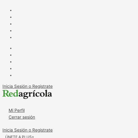
Ir
Inka’s
al
Berries
contenido
se
instala
en
México
Inicia Sesión o Registrate
Mi Perfil
Cerrar sesión
Inicia Sesión o Registrate
ÚNETE A PLUS+