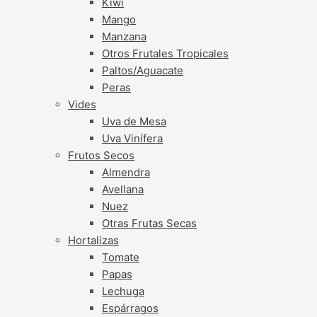
Kiwi
Mango
Manzana
Otros Frutales Tropicales
Paltos/Aguacate
Peras
Vides
Uva de Mesa
Uva Vinífera
Frutos Secos
Almendra
Avellana
Nuez
Otras Frutas Secas
Hortalizas
Tomate
Papas
Lechuga
Espárragos