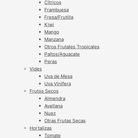
Cítricos
Frambuesa
Fresa/Frutilla
Kiwi
Mango
Manzana
Otros Frutales Tropicales
Paltos/Aguacate
Peras
Vides
Uva de Mesa
Uva Vinífera
Frutos Secos
Almendra
Avellana
Nuez
Otras Frutas Secas
Hortalizas
Tomate