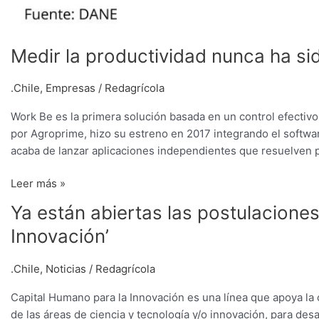
Medir la productividad nunca ha sid
.Chile
,
Empresas
/
Redagrícola
Work Be es la primera solución basada en un control efectivo
por Agroprime, hizo su estreno en 2017 integrando el softw
acaba de lanzar aplicaciones independientes que resuelven p
Leer más »
Ya
Ya están abiertas las postulaciones
están
Innovación’
abiertas
las
.Chile
,
Noticias
/
Redagrícola
postulaciones
para
Capital Humano para la Innovación es una línea que apoya la 
la
de las áreas de ciencia y tecnología y/o innovación, para des