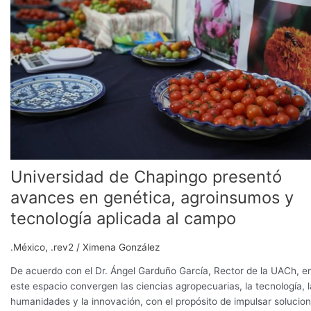
presentó
avances
en
genética,
agroinsumos
y
tecnología
aplicada
al
campo
Universidad de Chapingo presentó
avances en genética, agroinsumos y
tecnología aplicada al campo
.México
,
.rev2
/
Ximena González
De acuerdo con el Dr. Ángel Garduño García, Rector de la UACh, e
este espacio convergen las ciencias agropecuarias, la tecnología, 
humanidades y la innovación, con el propósito de impulsar solucio