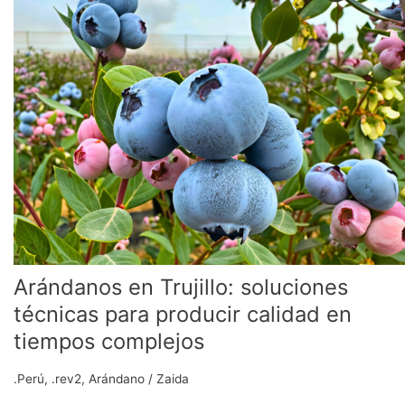
Trujillo:
soluciones
técnicas
para
producir
calidad
en
tiempos
complejos
Arándanos en Trujillo: soluciones
técnicas para producir calidad en
tiempos complejos
.Perú
,
.rev2
,
Arándano
/
Zaida