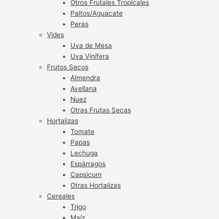
Otros Frutales Tropicales
Paltos/Aguacate
Peras
Vides
Uva de Mesa
Uva Vinífera
Frutos Secos
Almendra
Avellana
Nuez
Otras Frutas Secas
Hortalizas
Tomate
Papas
Lechuga
Espárragos
Capsicum
Otras Hortalizas
Cereales
Trigo
Maíz