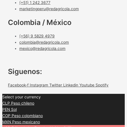
(+51) 1 242 3677
marketingperu@redagricola.com
Colombia / México
(+56) 9 5829 4979
colombia@redagricola.com
mexico@redagricola.com
Siguenos:
Facebook-f
Instagram
Twitter
Linkedin
Youtube
Spotify
Select your currency
CLP
Peso chileno
PEN
Sol
COP
Peso colombiano
MXN
Peso mexicano