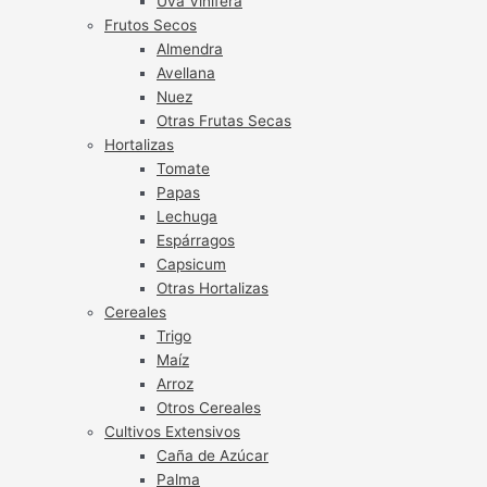
Uva Vinífera
Frutos Secos
Almendra
Avellana
Nuez
Otras Frutas Secas
Hortalizas
Tomate
Papas
Lechuga
Espárragos
Capsicum
Otras Hortalizas
Cereales
Trigo
Maíz
Arroz
Otros Cereales
Cultivos Extensivos
Caña de Azúcar
Palma