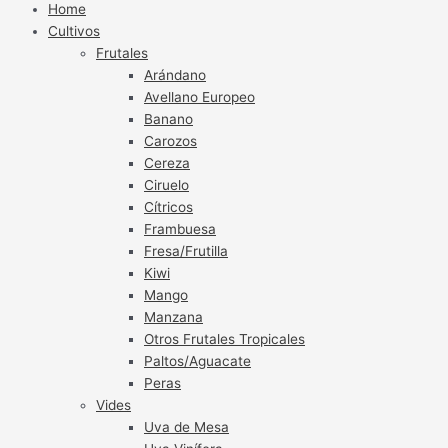
Home
Cultivos
Frutales
Arándano
Avellano Europeo
Banano
Carozos
Cereza
Ciruelo
Cítricos
Frambuesa
Fresa/Frutilla
Kiwi
Mango
Manzana
Otros Frutales Tropicales
Paltos/Aguacate
Peras
Vides
Uva de Mesa