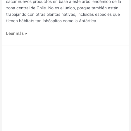
sacar nuevos productos en base a este árbol endémico de la
zona central de Chile. No es el único, porque también están
trabajando con otras plantas nativas, incluidas especies que
tienen hábitats tan inhóspitos como la Antártica.
Leer más »
Empresas
chilenas:
El
triunfo
de
la
innovación
“Made
in
Chile”