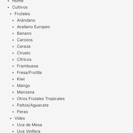
Home
Cultivos
Frutales
Arándano
Avellano Europeo
Banano
Carozos
Cereza
Ciruelo
Cítricos
Frambuesa
Fresa/Frutilla
Kiwi
Mango
Manzana
Otros Frutales Tropicales
Paltos/Aguacate
Peras
Vides
Uva de Mesa
Uva Vinífera