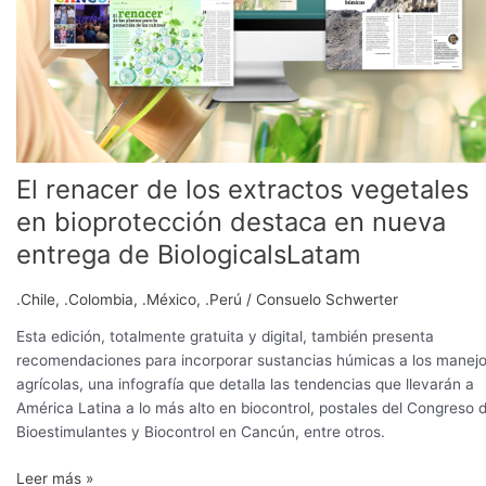
destaca
en
nueva
entrega
de
BiologicalsLatam
El renacer de los extractos vegetales
en bioprotección destaca en nueva
entrega de BiologicalsLatam
.Chile
,
.Colombia
,
.México
,
.Perú
/
Consuelo Schwerter
Esta edición, totalmente gratuita y digital, también presenta
recomendaciones para incorporar sustancias húmicas a los manej
agrícolas, una infografía que detalla las tendencias que llevarán a
América Latina a lo más alto en biocontrol, postales del Congreso 
Bioestimulantes y Biocontrol en Cancún, entre otros.
Leer más »