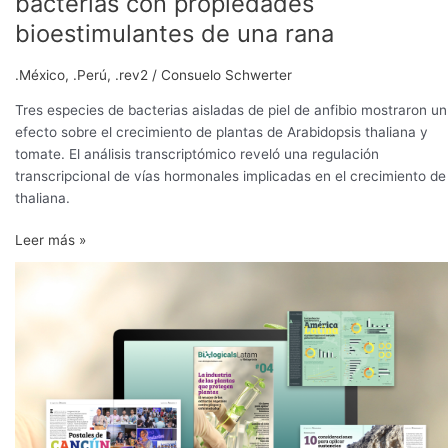
bacterias con propiedades
bioestimulantes de una rana
.México
,
.Perú
,
.rev2
/
Consuelo Schwerter
Tres especies de bacterias aisladas de piel de anfibio mostraron un
efecto sobre el crecimiento de plantas de Arabidopsis thaliana y
tomate. El análisis transcriptómico reveló una regulación
transcripcional de vías hormonales implicadas en el crecimiento de
thaliana.
Leer más »
El
renacer
de
los
extractos
vegetales
en
bioprotección