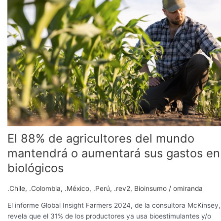
de
agricultores
del
mundo
mantendrá
o
aumentará
sus
gastos
en
biológicos
El 88% de agricultores del mundo
mantendrá o aumentará sus gastos en
biológicos
.Chile
,
.Colombia
,
.México
,
.Perú
,
.rev2
,
Bioinsumo
/
omiranda
El informe Global Insight Farmers 2024, de la consultora McKinsey,
revela que el 31% de los productores ya usa bioestimulantes y/o