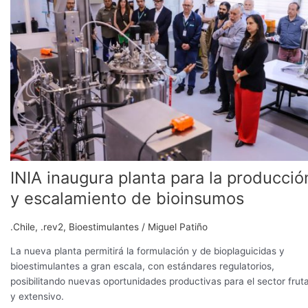
para
la
producción
y
escalamiento
de
bioinsumos
INIA inaugura planta para la producció
y escalamiento de bioinsumos
.Chile
,
.rev2
,
Bioestimulantes
/
Miguel Patiño
La nueva planta permitirá la formulación y de bioplaguicidas y
bioestimulantes a gran escala, con estándares regulatorios,
posibilitando nuevas oportunidades productivas para el sector fruta
y extensivo.