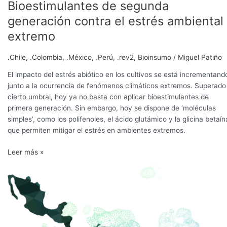
Bioestimulantes de segunda
generación contra el estrés ambiental
extremo
.Chile
,
.Colombia
,
.México
,
.Perú
,
.rev2
,
Bioinsumo
/
Miguel Patiño
El impacto del estrés abiótico en los cultivos se está incrementand
junto a la ocurrencia de fenómenos climáticos extremos. Superado
cierto umbral, hoy ya no basta con aplicar bioestimulantes de
primera generación. Sin embargo, hoy se dispone de ‘moléculas
simples’, como los polifenoles, el ácido glutámico y la glicina betaín
que permiten mitigar el estrés en ambientes extremos.
Leer más »
Latinoamérica,
líder
indiscutido
en
el
crecimiento