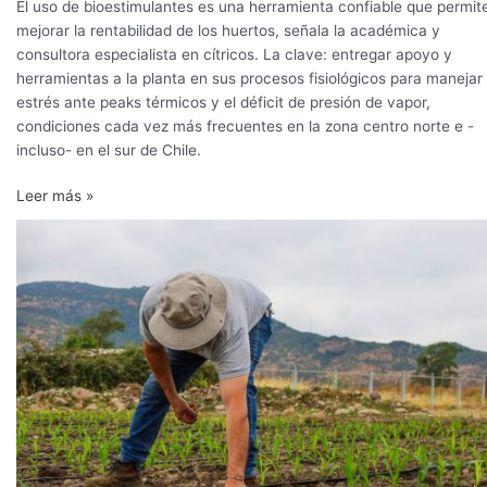
El uso de bioestimulantes es una herramienta confiable que permit
mejorar la rentabilidad de los huertos, señala la académica y
consultora especialista en cítricos. La clave: entregar apoyo y
herramientas a la planta en sus procesos fisiológicos para manejar 
estrés ante peaks térmicos y el déficit de presión de vapor,
condiciones cada vez más frecuentes en la zona centro norte e -
incluso- en el sur de Chile.
Leer más »
Chile
prueba
nuevas
estrategias
en
base
a
azospirillum
para
reducir
el