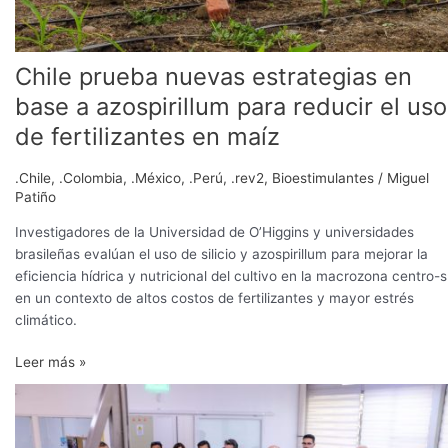
uso
de
fertilizantes
Chile prueba nuevas estrategias en
en
maíz
base a azospirillum para reducir el uso
de fertilizantes en maíz
.Chile
,
.Colombia
,
.México
,
.Perú
,
.rev2
,
Bioestimulantes
/
Miguel
Patiño
Investigadores de la Universidad de O’Higgins y universidades
brasileñas evalúan el uso de silicio y azospirillum para mejorar la
eficiencia hídrica y nutricional del cultivo en la macrozona centro-s
en un contexto de altos costos de fertilizantes y mayor estrés
climático.
Leer más »
INIA
inaugura
planta