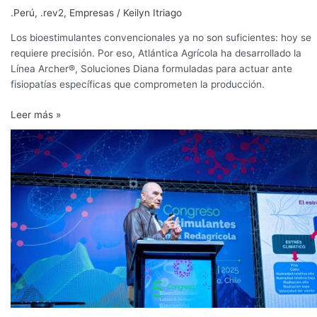
.Perú
,
.rev2
,
Empresas
/
Keilyn Itriago
Los bioestimulantes convencionales ya no son suficientes: hoy se
requiere precisión. Por eso, Atlántica Agrícola ha desarrollado la
Línea Archer®, Soluciones Diana formuladas para actuar ante
fisiopatías específicas que comprometen la producción.
Leer más »
Bioestimulantes
de
segunda
generación
contra
el
estrés
ambiental
extremo