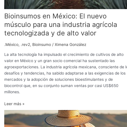
de
alto
Bioinsumos en México: El nuevo
valor
músculo para una industria agrícola
tecnologizada y de alto valor
.México
,
.rev2
,
Bioinsumo
/
Ximena González
La alta tecnología ha impulsado el crecimiento de cultivos de alto
valor en México y un gran socio comercial ha sustentado las
agroexportaciones. La industria agrícola mexicana, consciente de l
desafíos y tendencias, ha sabido adaptarse a las exigencias de los
mercados y la adopción de soluciones bioestimulantes y de
biocontrol que, en su conjunto suman ventas por casi US$650
millones.
Leer más »
Cultivo
de
papa