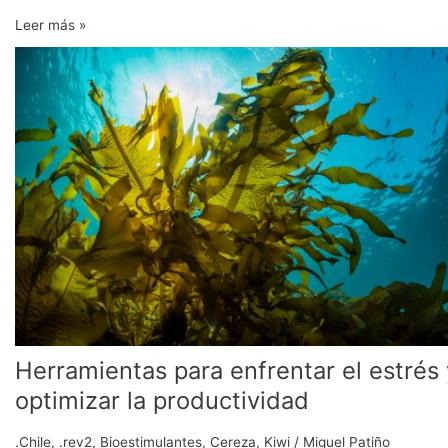
Leer más »
Herramientas
para
enfrentar
el
estrés
y
optimizar
la
productividad
Herramientas para enfrentar el estrés 
optimizar la productividad
.Chile
,
.rev2
,
Bioestimulantes
,
Cereza
,
Kiwi
/
Miguel Patiño