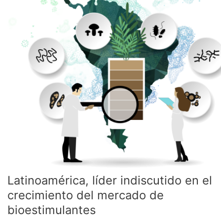
del
mercado
de
bioestimulantes
Latinoamérica, líder indiscutido en el
crecimiento del mercado de
bioestimulantes