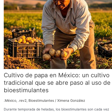
en
México:
un
cultivo
tradicional
que
se
abre
paso
al
uso
de
bioestimulantes
Cultivo de papa en México: un cultivo
tradicional que se abre paso al uso de
bioestimulantes
.México
,
.rev2
,
Bioestimulantes
/
Ximena González
Durante temporada de heladas, los bioestimulantes son cada vez