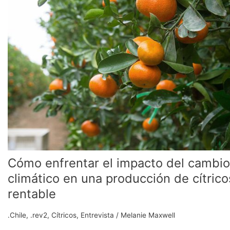
el
impacto
del
cambio
climático
en
una
producción
de
cítricos
rentable
Cómo enfrentar el impacto del cambio
climático en una producción de cítrico
rentable
.Chile
,
.rev2
,
Cítricos
,
Entrevista
/
Melanie Maxwell