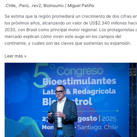
.Chile
,
.Perú
,
.rev2
,
Bioinsumo
/
Miguel Patiño
Se estima que la región promediará un crecimiento de dos cifras e
los próximos años, alcanzando un valor de US$2.340 millones haci
2030, con Brasil como principal motor regional. Los protagonistas 
mercado explican cómo viven este auge en los campos del
continente, y cuáles son las claves que sustentan su expansión.
Leer más »
Mercado
de
bioestimulantes
en
América
Latina
se
valorizaría
en
US$2.340
millones