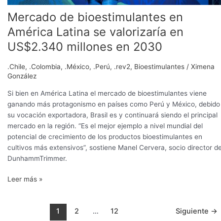
en
Mercado de bioestimulantes en
2030
América Latina se valorizaría en
US$2.340 millones en 2030
.Chile
,
.Colombia
,
.México
,
.Perú
,
.rev2
,
Bioestimulantes
/
Ximena
González
Si bien en América Latina el mercado de bioestimulantes viene
ganando más protagonismo en países como Perú y México, debido
su vocación exportadora, Brasil es y continuará siendo el principal
mercado en la región. “Es el mejor ejemplo a nivel mundial del
potencial de crecimiento de los productos bioestimulantes en
cultivos más extensivos”, sostiene Manel Cervera, socio director d
DunhammTrimmer.
Leer más »
1
2
…
12
Siguiente
→