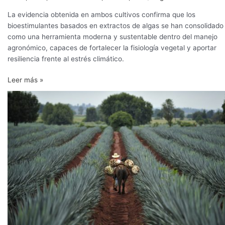
La evidencia obtenida en ambos cultivos confirma que los
bioestimulantes basados en extractos de algas se han consolidado
como una herramienta moderna y sustentable dentro del manejo
agronómico, capaces de fortalecer la fisiología vegetal y aportar
resiliencia frente al estrés climático.
Leer más »
Bioinsumos
en
México:
El
nuevo
músculo
para
una
industria
agrícola
tecnologizada
y