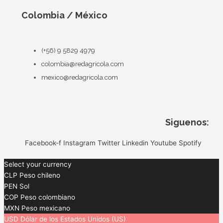
Colombia / México
(+56) 9 5829 4979
colombia@redagricola.com
mexico@redagricola.com
Siguenos:
Facebook-f
Instagram
Twitter
Linkedin
Youtube
Spotify
Select your currency
CLP
Peso chileno
PEN
Sol
COP
Peso colombiano
MXN
Peso mexicano
USD
Dólar de los Estados Unidos (US)