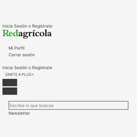
Ir
Desarrollan
El
al
nuevo
potencial
contenido
envase
exportador
para
de
Inicia Sesión o Registrate
alimentos
los
con
jugos
betarraga
de
Mi Perfil
como
hortalizas
Cerrar sesión
conservante
Inicia Sesión o Registrate
ÚNETE A PLUS+
Newsletter