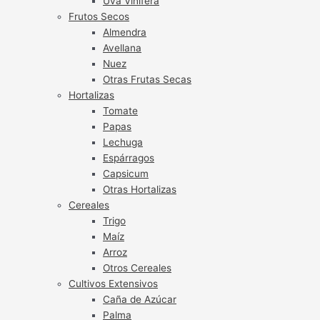
Uva Vinífera
Frutos Secos
Almendra
Avellana
Nuez
Otras Frutas Secas
Hortalizas
Tomate
Papas
Lechuga
Espárragos
Capsicum
Otras Hortalizas
Cereales
Trigo
Maíz
Arroz
Otros Cereales
Cultivos Extensivos
Caña de Azúcar
Palma