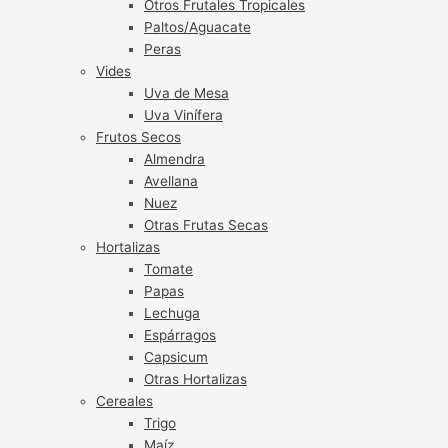
Otros Frutales Tropicales
Paltos/Aguacate
Peras
Vides
Uva de Mesa
Uva Vinífera
Frutos Secos
Almendra
Avellana
Nuez
Otras Frutas Secas
Hortalizas
Tomate
Papas
Lechuga
Espárragos
Capsicum
Otras Hortalizas
Cereales
Trigo
Maíz