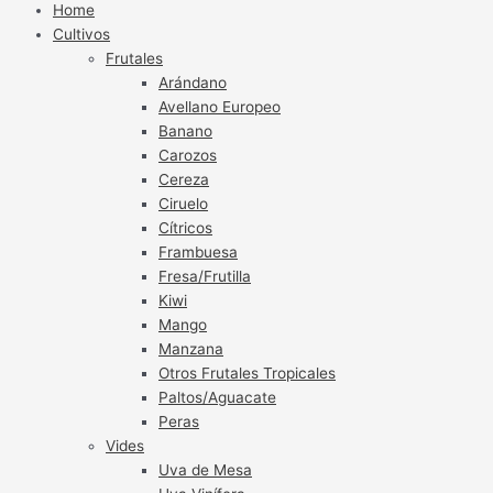
Home
Cultivos
Frutales
Arándano
Avellano Europeo
Banano
Carozos
Cereza
Ciruelo
Cítricos
Frambuesa
Fresa/Frutilla
Kiwi
Mango
Manzana
Otros Frutales Tropicales
Paltos/Aguacate
Peras
Vides
Uva de Mesa