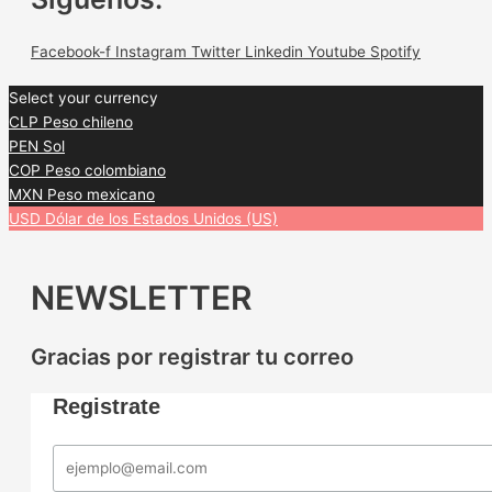
Facebook-f
Instagram
Twitter
Linkedin
Youtube
Spotify
Select your currency
CLP
Peso chileno
PEN
Sol
COP
Peso colombiano
MXN
Peso mexicano
USD
Dólar de los Estados Unidos (US)
NEWSLETTER
Gracias por registrar tu correo
Registrate