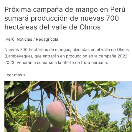
Próxima campaña de mango en Perú
Próxima
campaña
sumará producción de nuevas 700
de
hectáreas del valle de Olmos
mango
en
.Perú
,
Noticias
/
Redagrícola
Perú
sumará
Nuevas 700 hectáreas de mangos, ubicadas en el valle de Olmos
producción
(Lambayeque), que entrarán en producción en la campaña 2022-
de
2023, vendrán a sumarse a la oferta de fruta peruana.
nuevas
700
Leer más »
hectáreas
El
del
mango
valle
de
de
Perú
Olmos
requiere
ordenar
su
producción