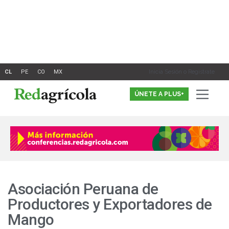
Ir
al
contenido
Inicia Sesión o Registrate
ÚNETE A PLUS+
Asociación Peruana de
Productores y Exportadores de
Mango