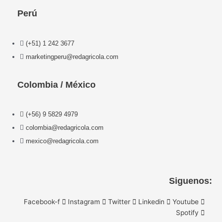
Perú
(+51) 1 242 3677
marketingperu@redagricola.com
Colombia / México
(+56) 9 5829 4979
colombia@redagricola.com
mexico@redagricola.com
Siguenos:
Facebook-f
Instagram
Twitter
Linkedin
Youtube
Spotify