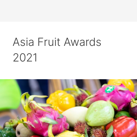
Asia Fruit Awards
2021
Asia
Fruit
Awards
2021
ya
tiene
ganadores