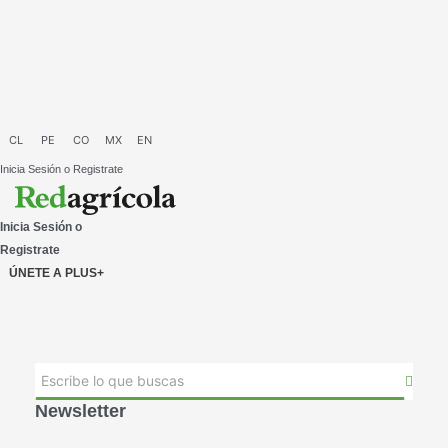
Ir
al
contenido
Inicia Sesión o Registrate
Inicia Sesión o
Registrate
ÚNETE A PLUS+
Newsletter