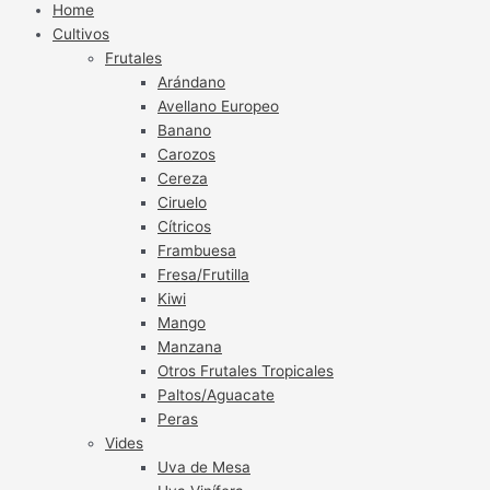
Home
Cultivos
Frutales
Arándano
Avellano Europeo
Banano
Carozos
Cereza
Ciruelo
Cítricos
Frambuesa
Fresa/Frutilla
Kiwi
Mango
Manzana
Otros Frutales Tropicales
Paltos/Aguacate
Peras
Vides
Uva de Mesa