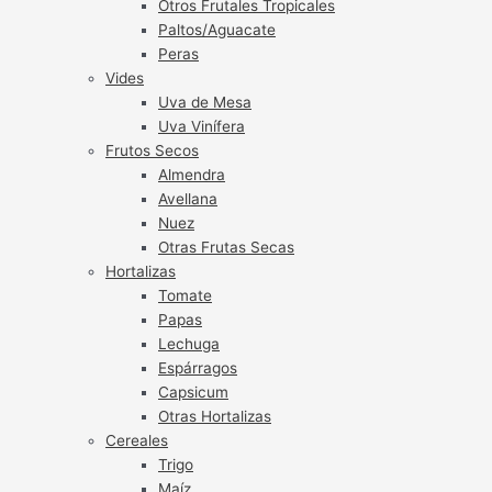
Otros Frutales Tropicales
Paltos/Aguacate
Peras
Vides
Uva de Mesa
Uva Vinífera
Frutos Secos
Almendra
Avellana
Nuez
Otras Frutas Secas
Hortalizas
Tomate
Papas
Lechuga
Espárragos
Capsicum
Otras Hortalizas
Cereales
Trigo
Maíz