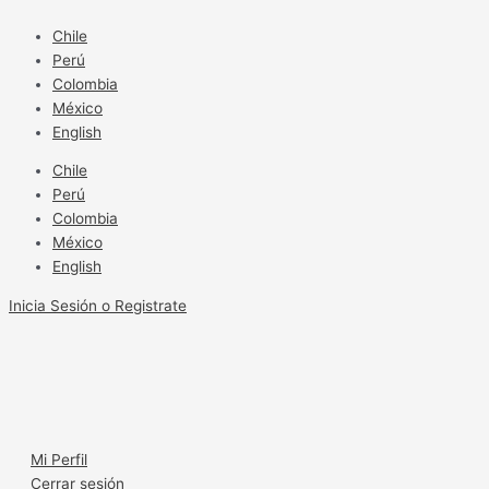
Ir
Entrega
al
por
Chile
contenido
goteo
Perú
Colombia
México
English
Chile
Perú
Colombia
México
English
Inicia Sesión o Registrate
Mi Perfil
Cerrar sesión