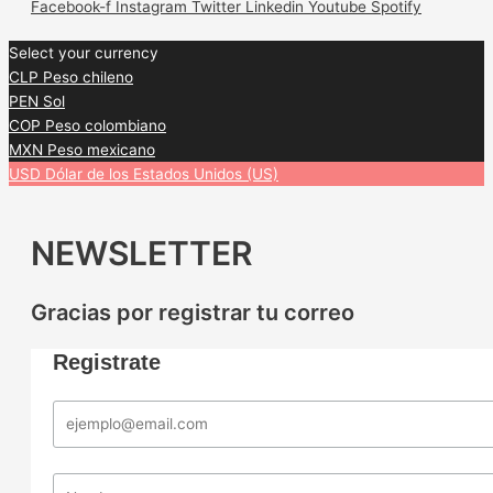
Facebook-f
Instagram
Twitter
Linkedin
Youtube
Spotify
Select your currency
CLP
Peso chileno
PEN
Sol
COP
Peso colombiano
MXN
Peso mexicano
USD
Dólar de los Estados Unidos (US)
NEWSLETTER
Gracias por registrar tu correo
Registrate