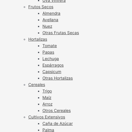
Uva Vinífera
Frutos Secos
Almendra
Avellana
Nuez
Otras Frutas Secas
Hortalizas
Tomate
Papas
Lechuga
Espárragos
Capsicum
Otras Hortalizas
Cereales
Trigo
Maíz
Arroz
Otros Cereales
Cultivos Extensivos
Caña de Azúcar
Palma