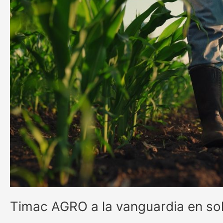
soluciones
agrícolas
junto
a
Fertiamérica
Timac AGRO a la vanguardia en sol