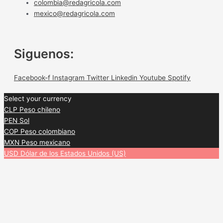
colombia@redagricola.com
mexico@redagricola.com
Siguenos:
Facebook-f
Instagram
Twitter
Linkedin
Youtube
Spotify
Select your currency
CLP
Peso chileno
PEN
Sol
COP
Peso colombiano
MXN
Peso mexicano
USD
Dólar de los Estados Unidos (US)