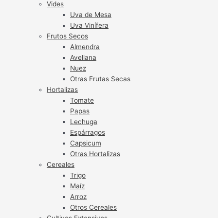
Vides
Uva de Mesa
Uva Vinífera
Frutos Secos
Almendra
Avellana
Nuez
Otras Frutas Secas
Hortalizas
Tomate
Papas
Lechuga
Espárragos
Capsicum
Otras Hortalizas
Cereales
Trigo
Maíz
Arroz
Otros Cereales
Cultivos Extensivos