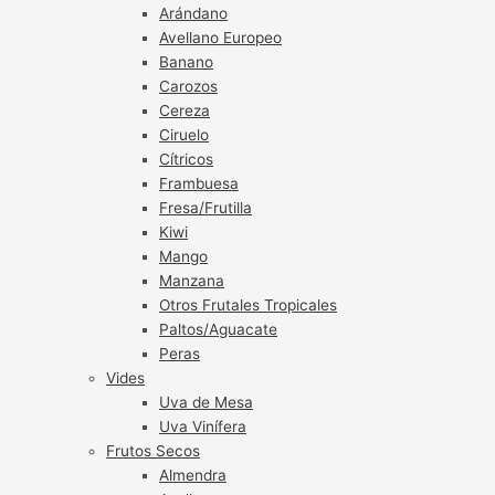
Arándano
Avellano Europeo
Banano
Carozos
Cereza
Ciruelo
Cítricos
Frambuesa
Fresa/Frutilla
Kiwi
Mango
Manzana
Otros Frutales Tropicales
Paltos/Aguacate
Peras
Vides
Uva de Mesa
Uva Vinífera
Frutos Secos
Almendra