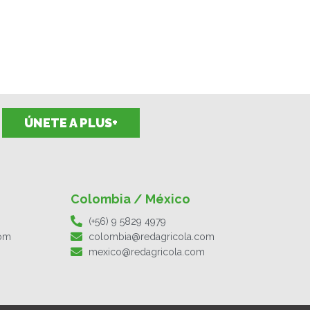
ÚNETE A PLUS+
Colombia / México
(+56) 9 5829 4979
com
colombia@redagricola.com
mexico@redagricola.com