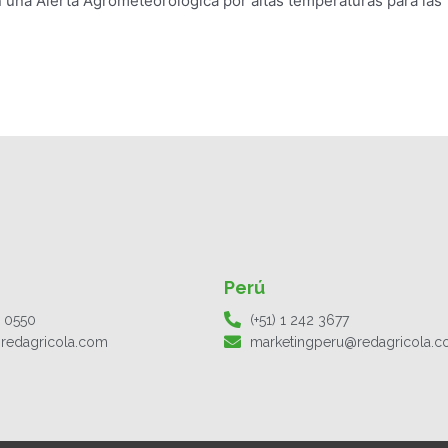
 una Alerta Agrometeorológica por altas temperaturas para las
Perú
1 0550
(+51) 1 242 3677
redagricola.com
marketingperu@redagricola.