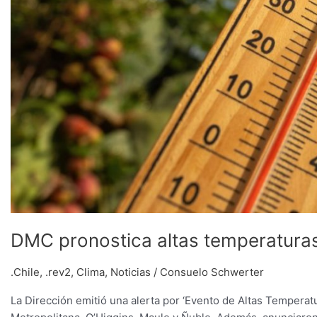
DMC pronostica altas temperaturas
.Chile
,
.rev2
,
Clima
,
Noticias
/
Consuelo Schwerter
La Dirección emitió una alerta por ‘Evento de Altas Temperat