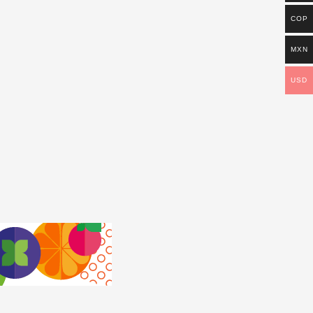
COP
MXN
USD