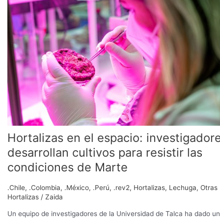
el
espacio:
investigadores
desarrollan
cultivos
para
resistir
las
condiciones
de
Marte
Hortalizas en el espacio: investigador
desarrollan cultivos para resistir las
condiciones de Marte
.Chile
,
.Colombia
,
.México
,
.Perú
,
.rev2
,
Hortalizas
,
Lechuga
,
Otras
Hortalizas
/
Zaida
Un equipo de investigadores de la Universidad de Talca ha dado un