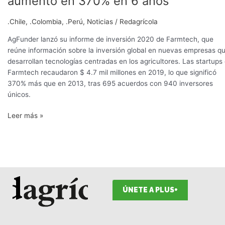
aumentó en 370% en 6 años
en
tecnología
.Chile
,
.Colombia
,
.Perú
,
Noticias
/
Redagrícola
agrícola
aumentó
AgFunder lanzó su informe de inversión 2020 de Farmtech, que
en
reúne información sobre la inversión global en nuevas empresas q
370%
desarrollan tecnologías centradas en los agricultores. Las startups
en
Farmtech recaudaron $ 4.7 mil millones en 2019, lo que significó
6
370% más que en 2013, tras 695 acuerdos con 940 inversores
años
únicos.
Leer más »
ÚNETE A PLUS+