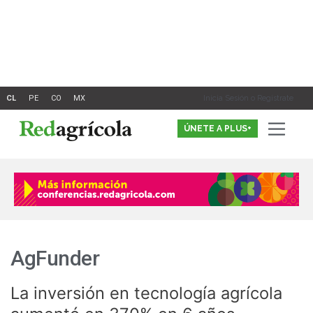
Ir
al
contenido
Inicia Sesión o Registrate
ÚNETE A PLUS+
AgFunder
La inversión en tecnología agrícola
La
inversión