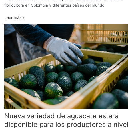
floricultora en Colombia y diferentes países del mundo.
Leer más »
Nueva
variedad
de
aguacate
estará
disponible
para
los
productores
a
nivel
mundial
Nueva variedad de aguacate estará
disponible para los productores a nive